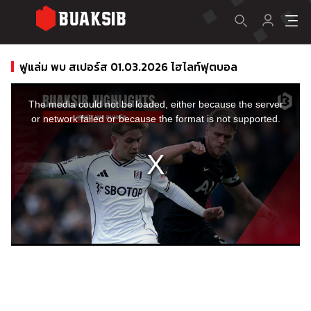
ฟูแล่ม พบ สเปอร์ส 01.03.2026 ไฮไลท์ฟุตบอล
This
is
a
The media could not be loaded, either because the server
modal
window.
or network failed or because the format is not supported.