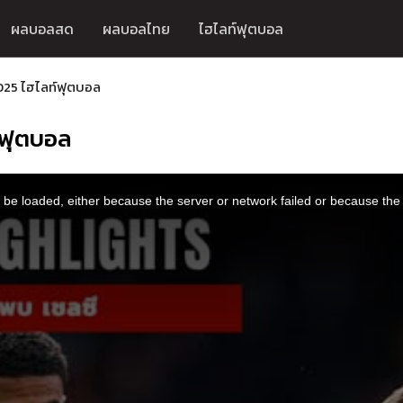
ผลบอลสด
ผลบอลไทย
ไฮไลท์ฟุตบอล
2025 ไฮไลท์ฟุตบอล
์ฟุตบอล
be loaded, either because the server or network failed or because the 