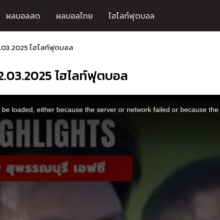
ผลบอลสด
ผลบอลไทย
ไฮไลท์ฟุตบอล
2.03.2025 ไฮไลท์ฟุตบอล
02.03.2025 ไฮไลท์ฟุตบอล
be loaded, either because the server or network failed or because the 