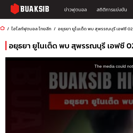
ข่าวฟุตบอล
สถิติการแข่งขัน
ไฮไลท์ฟุตบอล ไทยลีก
อยุธยา ยูไนเต็ด พบ สุพรรณบุรี เอฟซี 0
อยุธยา ยูไนเต็ด พบ สุพรรณบุรี เอฟซี 
This
is
a
The media could not 
modal
window.