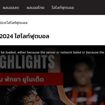
ผลบอลสด
ผลบอลไทย
ไฮไลท์ฟุตบอล
.2024 ไฮไลท์ฟุตบอล
2.2024 ไฮไลท์ฟุตบอล
be loaded, either because the server or network failed or because the 