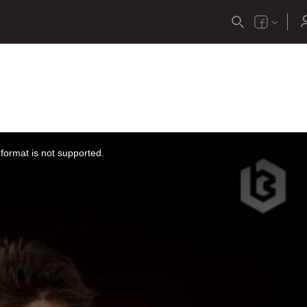
format is not supported.