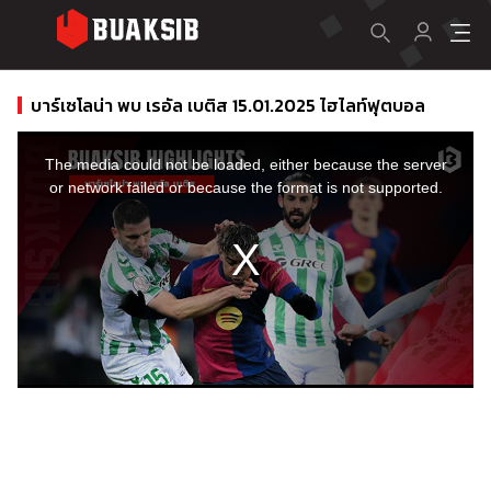
บาร์เซโลน่า พบ เรอัล เบติส 15.01.2025 ไฮไลท์ฟุตบอล
This
is
a
The media could not be loaded, either because the server
modal
window.
or network failed or because the format is not supported.