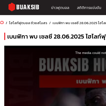
ข่าวฟุตบอล
สถิติการแข่งขัน
ไฮไลท์ฟุตบอล ถ้วยสโมสร
เบนฟิกา พบ เชลซี 28.06.2025 ไฮไล
เบนฟิกา พบ เชลซี 28.06.2025 ไฮไลท์
This
is
a
The media could not 
modal
window.