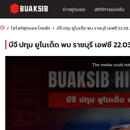
ข่าวฟุตบอล
สถิติการแข่งขัน
ไฮไลท์ฟุตบอล ไทยลีก
บีจี ปทุม ยูไนเต็ด พบ ราชบุรี เอฟซี 22.
บีจี ปทุม ยูไนเต็ด พบ ราชบุรี เอฟซี 22
This
is
a
The media could not 
modal
window.