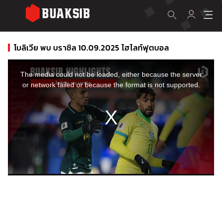
โบลิเวีย พบ บราซิล 10.09.2025 ไฮไลท์ฟุตบอล
This
is
a
The media could not be loaded, either because the server
modal
window.
or network failed or because the format is not supported.