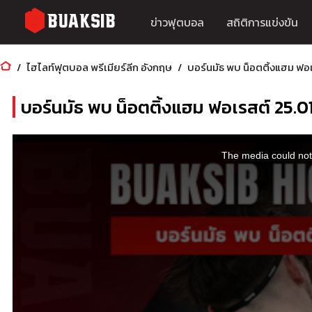
ข่าวฟุตบอล
สถิติการแข่งขัน
ไฮไลท์ฟุตบอล พรีเมียร์ลีก อังกฤษ
บอร์นมัธ พบ น็อตติ้งแฮม ฟอ
บอร์นมัธ พบ น็อตติ้งแฮม ฟอเรสต์ 25.0
This
is
a
The media could not 
modal
window.