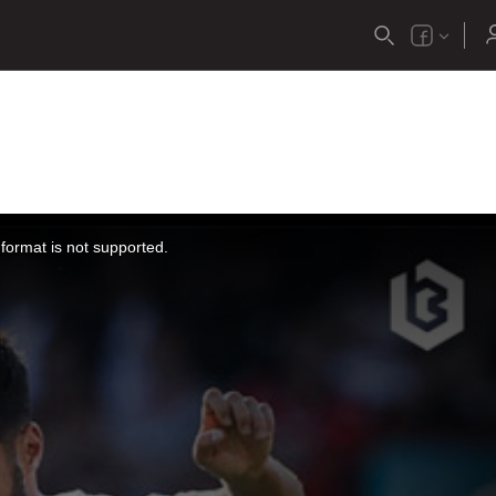
format is not supported.