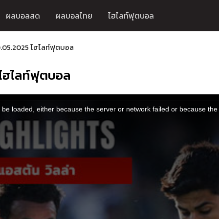
ผลบอลสด
ผลบอลไทย
ไฮไลท์ฟุตบอล
10.05.2025 ไฮไลท์ฟุตบอล
 ไฮไลท์ฟุตบอล
be loaded, either because the server or network failed or because the 