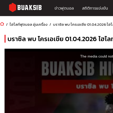
ข่าวฟุตบอล
สถิติการแข่งขัน
ไฮไลท์ฟุตบอล อุ่นเครื่อง
บราซิล พบ โครเอเชีย 01.04.2026 ไฮ
บราซิล พบ โครเอเชีย 01.04.2026 ไฮไล
This
is
a
The media could not 
modal
window.