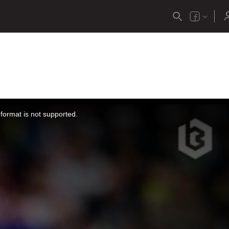
format is not supported.