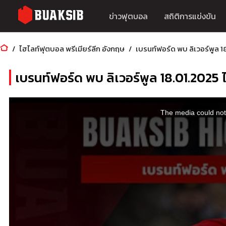
ข่าวฟุตบอล
สถิติการแข่งขัน
ไฮไลท์ฟุตบอล พรีเมียร์ลีก อังกฤษ
เบรนท์ฟอร์ด พบ ลิเวอร์พูล 
เบรนท์ฟอร์ด พบ ลิเวอร์พูล 18.01.2025
This
is
a
The media could not 
modal
window.