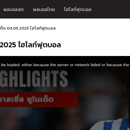
ผลบอลสด
ผลบอลไทย
ไฮไลท์ฟุตบอล
นเต็ด 04.05.2025 ไฮไลท์ฟุตบอล
5.2025 ไฮไลท์ฟุตบอล
be loaded, either because the server or network failed or because the 