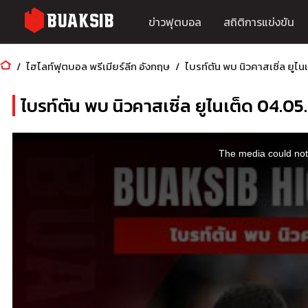
ข่าวฟุตบอล
สถิติการแข่งขัน
ไฮไลท์ฟุตบอล พรีเมียร์ลีก อังกฤษ
ไบรท์ตัน พบ นิวคาสเซิ่ล ยูไ
ไบรท์ตัน พบ นิวคาสเซิ่ล ยูไนเต็ด 04.0
This
is
a
The media could not 
modal
window.