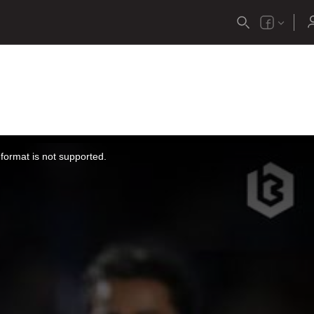
format is not supported.