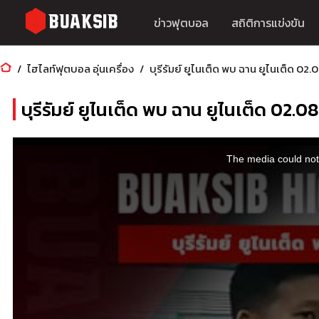
ข่าวฟุตบอล
สถิติการแข่งขัน
ไฮไลท์ฟุตบอล อุ่นเครื่อง
บุรีรัมย์ ยูไนเต็ด พบ ฉาน ยูไนเต็ด 0
บุรีรัมย์ ยูไนเต็ด พบ ฉาน ยูไนเต็ด 02.
This
is
a
The media could not 
modal
window.