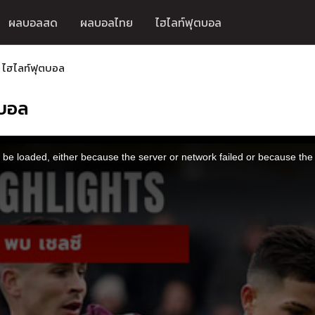
ผลบอลสด
ผลบอลไทย
ไฮไลท์ฟุตบอล
25 ไฮไลท์ฟุตบอล
ตบอล
be loaded, either because the server or network failed or because the 