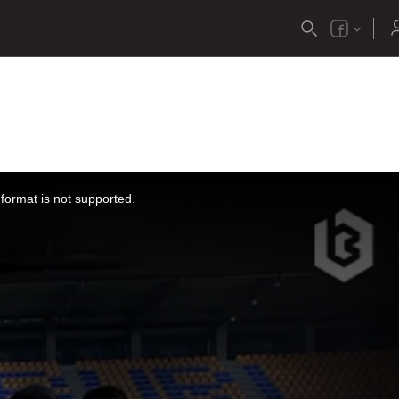
format is not supported.