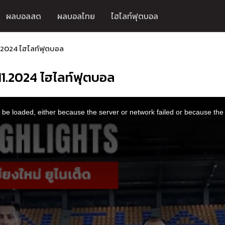
ผลบอลสด
ผลบอลไทย
ไฮไลท์ฟุตบอล
.11.2024 ไฮไลท์ฟุตบอล
3.11.2024 ไฮไลท์ฟุตบอล
be loaded, either because the server or network failed or because the 