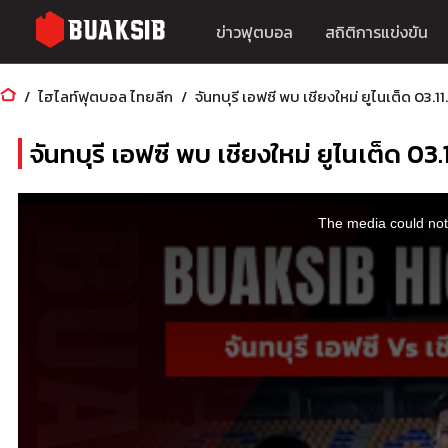
ข่าวฟุตบอล
สถิติการแข่งขัน
ไฮไลท์ฟุตบอล ไทยลีก
จันทบุรี เอฟซี พบ เชียงใหม่ ยูไนเต็ด 03
จันทบุรี เอฟซี พบ เชียงใหม่ ยูไนเต็ด 0
This
is
a
The media could not 
modal
window.