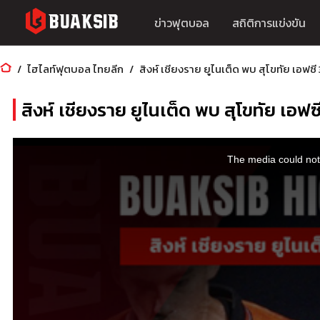
ข่าวฟุตบอล
สถิติการแข่งขัน
ไฮไลท์ฟุตบอล ไทยลีก
สิงห์ เชียงราย ยูไนเต็ด พบ สุโขทัย เอฟซ
สิงห์ เชียงราย ยูไนเต็ด พบ สุโขทัย เอฟ
This
is
a
The media could not 
modal
window.