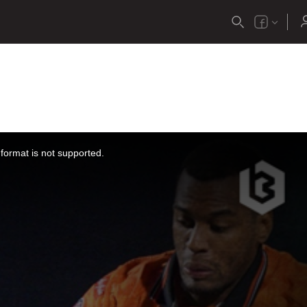
format is not supported.