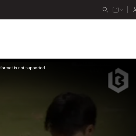
format is not supported.