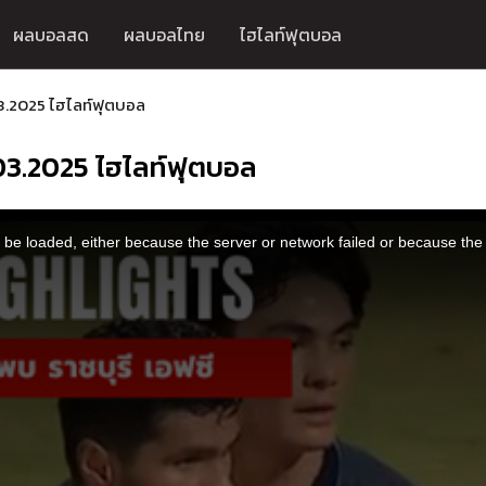
ผลบอลสด
ผลบอลไทย
ไฮไลท์ฟุตบอล
.03.2025 ไฮไลท์ฟุตบอล
.03.2025 ไฮไลท์ฟุตบอล
be loaded, either because the server or network failed or because the 