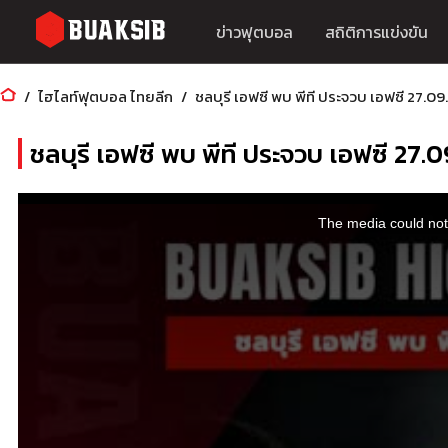
ข่าวฟุตบอล
สถิติการแข่งขัน
ไฮไลท์ฟุตบอล ไทยลีก
ชลบุรี เอฟซี พบ พีที ประจวบ เอฟซี 27.0
ชลบุรี เอฟซี พบ พีที ประจวบ เอฟซี 27
This
is
a
The media could not 
modal
window.