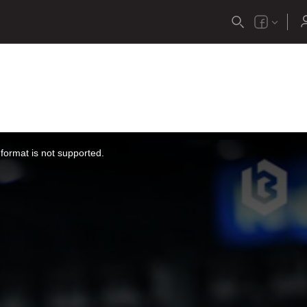
format is not supported.