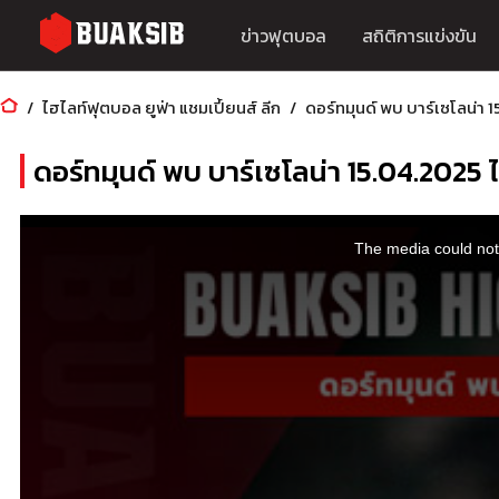
ข่าวฟุตบอล
สถิติการแข่งขัน
ไฮไลท์ฟุตบอล ยูฟ่า แชมเปี้ยนส์ ลีก
ดอร์ทมุนด์ พบ บาร์เซโลน่า
ดอร์ทมุนด์ พบ บาร์เซโลน่า 15.04.2025
This
is
a
The media could not 
modal
window.