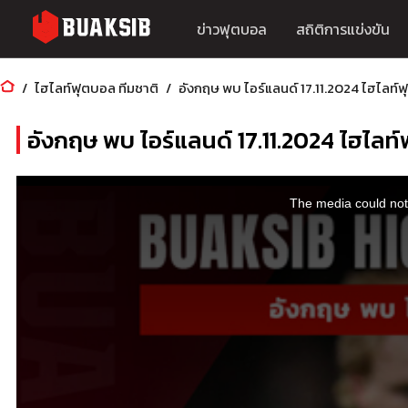
ข่าวฟุตบอล
สถิติการแข่งขัน
ไฮไลท์ฟุตบอล ทีมชาติ
อังกฤษ พบ ไอร์แลนด์ 17.11.2024 ไฮไลท์
อังกฤษ พบ ไอร์แลนด์ 17.11.2024 ไฮไลท
This
is
a
The media could not 
modal
window.