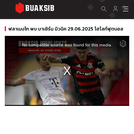
ฟลาเมงโก พบ บาเยิร์น มิวนิค 29.06.2025 ไฮไลท์ฟุตบอล
This
is
a
No compatible source was found for this media.
modal
window.