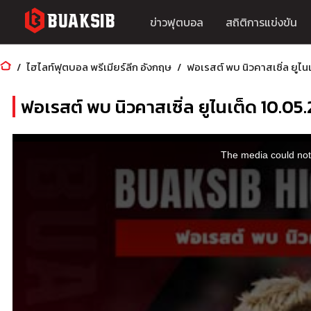
ข่าวฟุตบอล
สถิติการแข่งขัน
ไฮไลท์ฟุตบอล พรีเมียร์ลีก อังกฤษ
ฟอเรสต์ พบ นิวคาสเซิ่ล ยูไ
ฟอเรสต์ พบ นิวคาสเซิ่ล ยูไนเต็ด 10.0
This
is
a
The media could not 
modal
window.