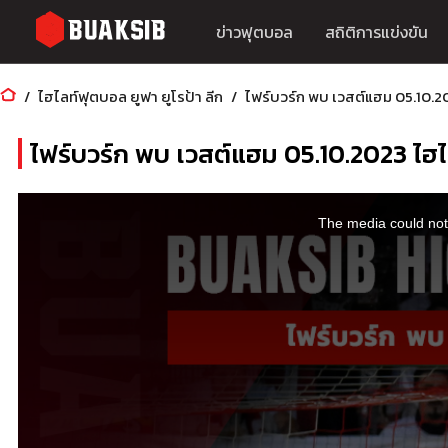
ข่าวฟุตบอล
สถิติการแข่งขัน
ไฮไลท์ฟุตบอล ยูฟา ยูโรป้า ลีก
ไฟร์บวร์ก พบ เวสต์แฮม 05.10.2
ไฟร์บวร์ก พบ เวสต์แฮม 05.10.2023 ไฮ
This
is
a
The media could not 
modal
window.