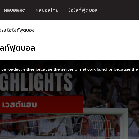
ผลบอลสด
ผลบอลไทย
ไฮไลท์ฟุตบอล
023 ไฮไลท์ฟุตบอล
ไลท์ฟุตบอล
be loaded, either because the server or network failed or because the 