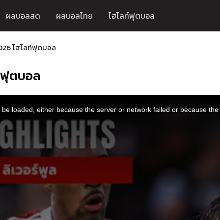
ผลบอลสด
ผลบอลไทย
ไฮไลท์ฟุตบอล
.2026 ไฮไลท์ฟุตบอล
ท์ฟุตบอล
be loaded, either because the server or network failed or because the 