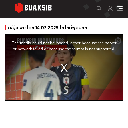
ญี่ปุ่น พบ ไทย 14.02.2025 ไฮไลท์ฟุตบอล
This
is
a
The media could not be loaded, either because the server
modal
window.
or network failed or because the format is not supported.