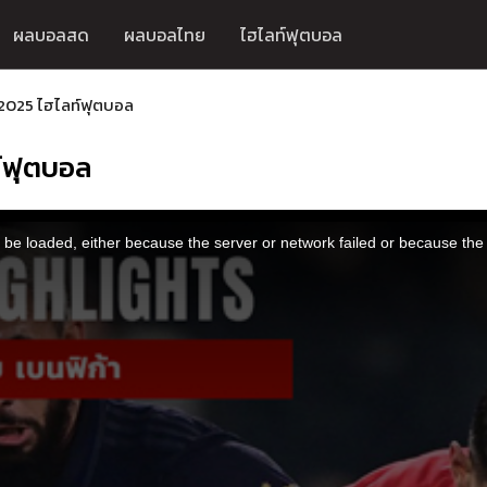
ผลบอลสด
ผลบอลไทย
ไฮไลท์ฟุตบอล
1.2025 ไฮไลท์ฟุตบอล
ท์ฟุตบอล
be loaded, either because the server or network failed or because the 