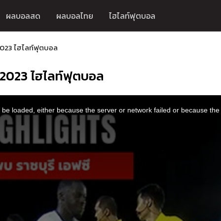
ผลบอลสด
ผลบอลไทย
ไฮไลท์ฟุตบอล
.2023 ไฮไลท์ฟุตบอล
0.2023 ไฮไลท์ฟุตบอล
be loaded, either because the server or network failed or because the 