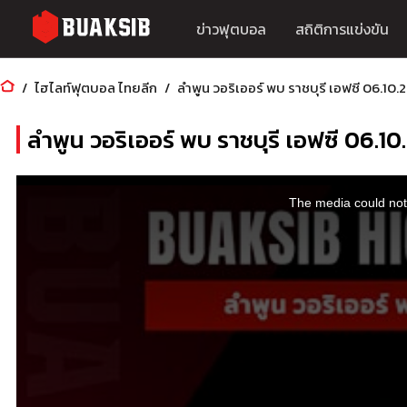
ข่าวฟุตบอล
สถิติการแข่งขัน
ไฮไลท์ฟุตบอล ไทยลีก
ลำพูน วอริเออร์ พบ ราชบุรี เอฟซี 06.10
ลำพูน วอริเออร์ พบ ราชบุรี เอฟซี 06.1
This
is
a
The media could not 
modal
window.