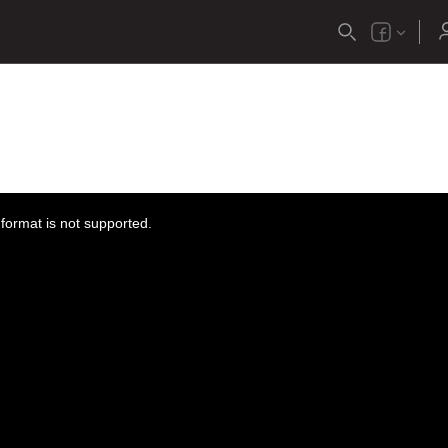
format is not supported.