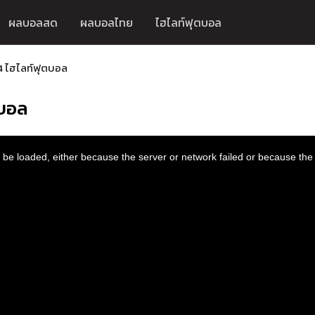
ผลบอลสด
ผลบอลไทย
ไฮไลท์ฟุตบอล
24 ไฮไลท์ฟุตบอล
ตบอล
be loaded, either because the server or network failed or because the 