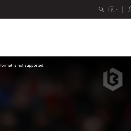
format is not supported.