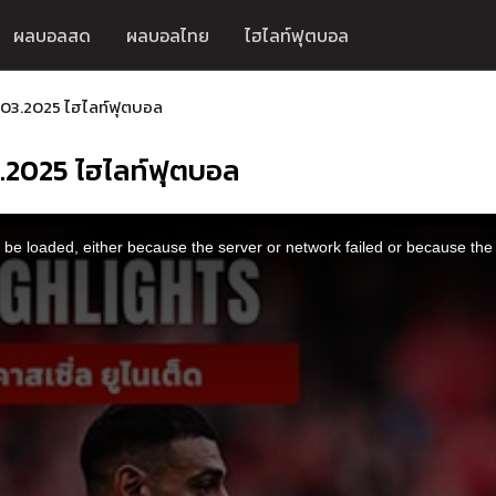
ผลบอลสด
ผลบอลไทย
ไฮไลท์ฟุตบอล
16.03.2025 ไฮไลท์ฟุตบอล
03.2025 ไฮไลท์ฟุตบอล
be loaded, either because the server or network failed or because the 