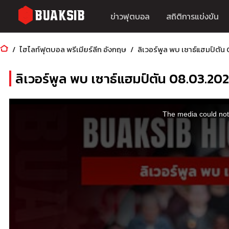
ข่าวฟุตบอล
สถิติการแข่งขัน
ไฮไลท์ฟุตบอล พรีเมียร์ลีก อังกฤษ
ลิเวอร์พูล พบ เซาธ์แฮมป์ตั
ลิเวอร์พูล พบ เซาธ์แฮมป์ตัน 08.03.20
This
is
a
The media could not 
modal
window.