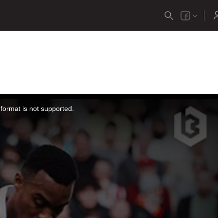
format is not supported.