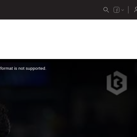
format is not supported.