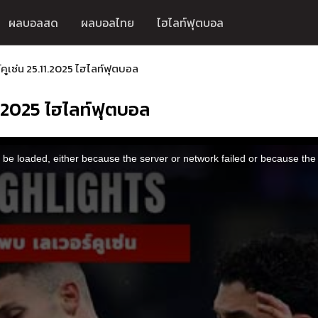
ผลบอลสด
ผลบอลไทย
ไฮไลท์ฟุตบอล
์คูเซ่น 25.11.2025 ไฮไลท์ฟุตบอล
11.2025 ไฮไลท์ฟุตบอล
be loaded, either because the server or network failed or because the 