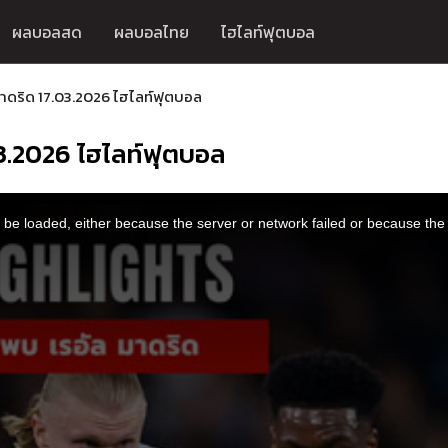
ผลบอลสด
ผลบอลไทย
ไฮไลท์ฟุตบอล
 มาดริด 17.03.2026 ไฮไลท์ฟุตบอล
.03.2026 ไฮไลท์ฟุตบอล
be loaded, either because the server or network failed or because the 