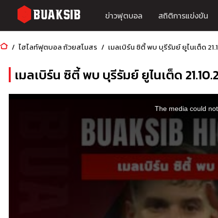
ข่าวฟุตบอล
สถิติการแข่งขัน
ไฮไลท์ฟุตบอล ถ้วยสโมสร
เมลเบิร์น ซิตี้ พบ บุรีรัมย์ ยูไนเต็ด
เมลเบิร์น ซิตี้ พบ บุรีรัมย์ ยูไนเต็ด 21.
This
is
a
The media could not 
modal
window.