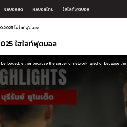
ผลบอลสด
ผลบอลไทย
ไฮไลท์ฟุตบอล
 21.10.2025 ไฮไลท์ฟุตบอล
10.2025 ไฮไลท์ฟุตบอล
be loaded, either because the server or network failed or because the 