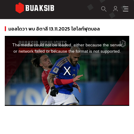
มอลโดวา พบ อิตาลี 13.11.2025 ไฮไลท์ฟุตบอล
This
is
a
The media could not be loaded, either because the server
modal
window.
or network failed or because the format is not supported.