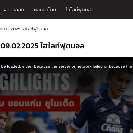
ผลบอลสด
ผลบอลไทย
ไฮไลท์ฟุตบอล
09.02.2025 ไฮไลท์ฟุตบอล
 09.02.2025 ไฮไลท์ฟุตบอล
be loaded, either because the server or network failed or because the 