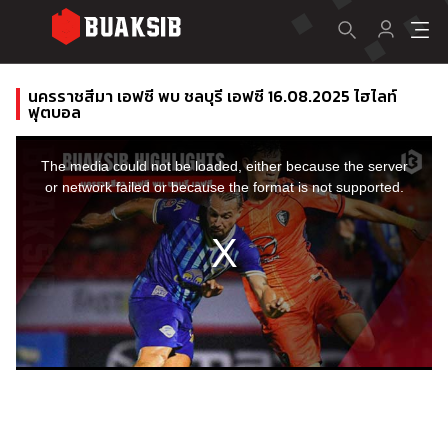
นครราชสีมา เอฟซี พบ ชลบุรี เอฟซี 16.08.2025 ไฮไลท์
ฟุตบอล
This
is
a
The media could not be loaded, either because the server
modal
window.
or network failed or because the format is not supported.