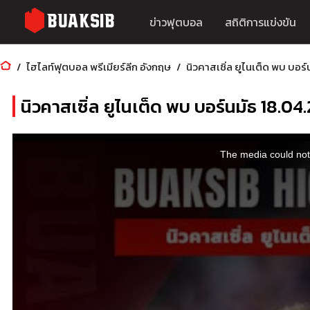
ข่าวฟุตบอล
สถิติการแข่งขัน
ไฮไลท์ฟุตบอล พรีเมียร์ลีก อังกฤษ
นิวคาสเซิ่ล ยูไนเต็ด พบ บอร
นิวคาสเซิ่ล ยูไนเต็ด พบ บอร์นมัธ 18.0
This
is
a
The media could not 
modal
window.