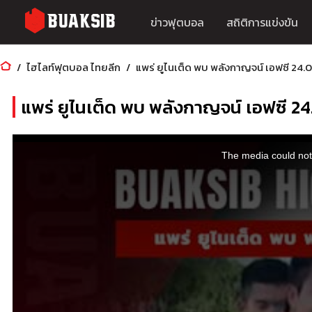
ข่าวฟุตบอล
สถิติการแข่งขัน
ไฮไลท์ฟุตบอล ไทยลีก
แพร่ ยูไนเต็ด พบ พลังกาญจน์ เอฟซี 24
แพร่ ยูไนเต็ด พบ พลังกาญจน์ เอฟซี 2
This
is
a
The media could not 
modal
window.