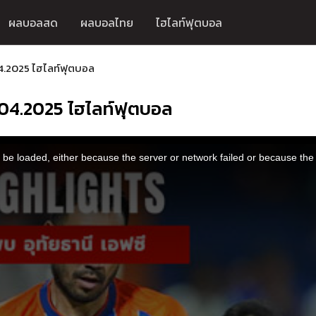
ผลบอลสด
ผลบอลไทย
ไฮไลท์ฟุตบอล
.04.2025 ไฮไลท์ฟุตบอล
5.04.2025 ไฮไลท์ฟุตบอล
be loaded, either because the server or network failed or because the 