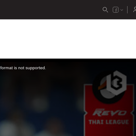
format is not supported.