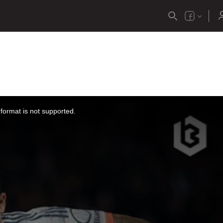
format is not supported.