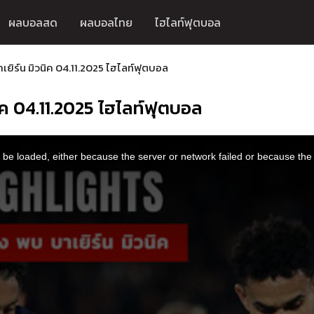
ผลบอลสด
ผลบอลไทย
ไฮไลท์ฟุตบอล
เยิร์น มิวนิค 04.11.2025 ไฮไลท์ฟุตบอล
ิค 04.11.2025 ไฮไลท์ฟุตบอล
be loaded, either because the server or network failed or because the 