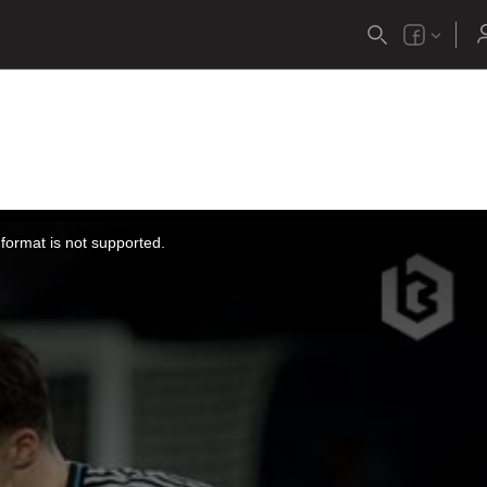
format is not supported.