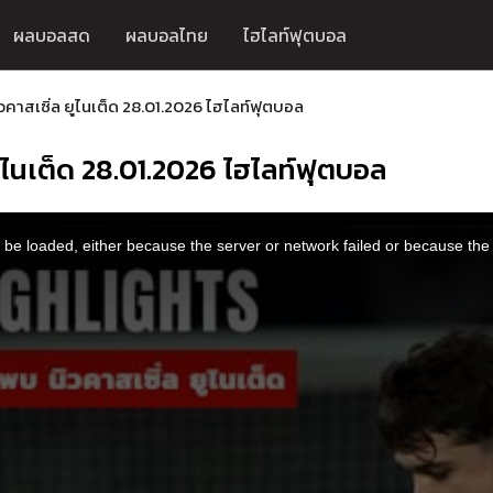
ผลบอลสด
ผลบอลไทย
ไฮไลท์ฟุตบอล
วคาสเซิ่ล ยูไนเต็ด 28.01.2026 ไฮไลท์ฟุตบอล
ยูไนเต็ด 28.01.2026 ไฮไลท์ฟุตบอล
be loaded, either because the server or network failed or because the 