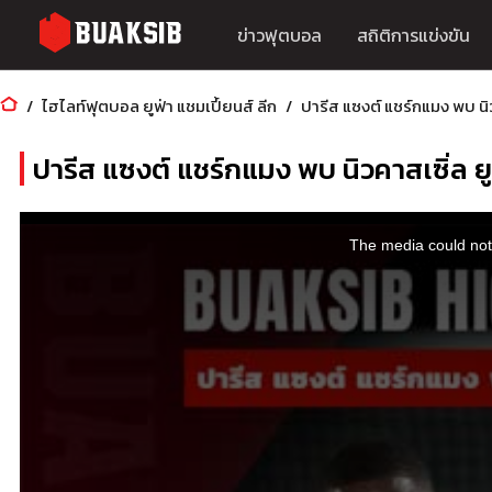
ข่าวฟุตบอล
สถิติการแข่งขัน
ไฮไลท์ฟุตบอล ยูฟ่า แชมเปี้ยนส์ ลีก
ปารีส แซงต์ แชร์กแมง พบ นิ
ปารีส แซงต์ แชร์กแมง พบ นิวคาสเซิ่ล 
This
is
a
The media could not 
modal
window.