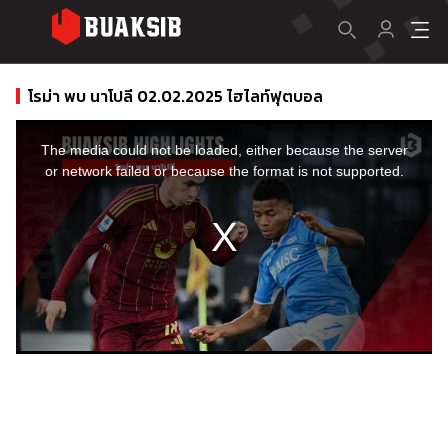
โรม่า พบ นาโปลี 02.02.2025 ไฮไลท์ฟุตบอล
This
is
a
The media could not be loaded, either because the server
modal
window.
or network failed or because the format is not supported.