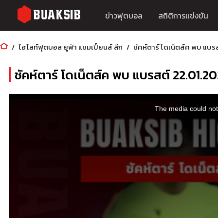
ข่าวฟุตบอล
สถิติการแข่งขัน
ไฮไลท์ฟุตบอล ยูฟ่า แชมเปี้ยนส์ ลีก
ชัคห์ตาร์ โดเน็ตส์ค พบ แบ
ชัคห์ตาร์ โดเน็ตส์ค พบ แบรสต์ 22.01.2
This
is
a
The media could not 
modal
window.