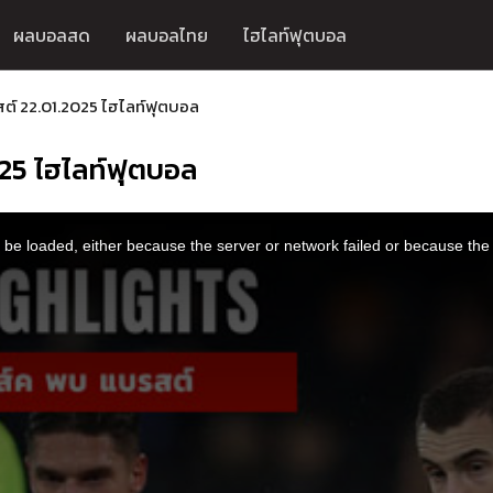
ผลบอลสด
ผลบอลไทย
ไฮไลท์ฟุตบอล
รสต์ 22.01.2025 ไฮไลท์ฟุตบอล
025 ไฮไลท์ฟุตบอล
be loaded, either because the server or network failed or because the 