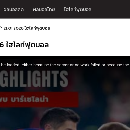
ผลบอลสด
ผลบอลไทย
ไฮไลท์ฟุตบอล
่า 21.01.2026 ไฮไลท์ฟุตบอล
26 ไฮไลท์ฟุตบอล
be loaded, either because the server or network failed or because the 