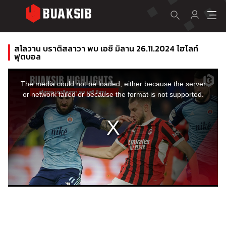
สโลวาน บราติสลาวา พบ เอซี มิลาน 26.11.2024 ไฮไลท์
ฟุตบอล
This
is
a
The media could not be loaded, either because the server
modal
window.
or network failed or because the format is not supported.